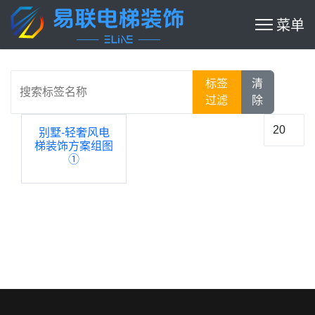
搜索标签名称
标签
清
过滤
除
每页显示
别墅-轻奢风电
梯装饰方案组图
①