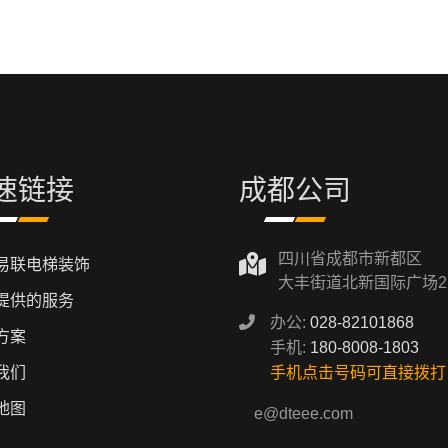
速链接
成都公司
四川省成都市新都区
易联电梯装饰
大丰街道北新国际广场2
提供的服务
办公:
028-82101868
方案
手机:
180-8008-1803
我们
手机点击号码可直接拨打
地图
e@dteee.com