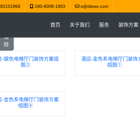
-82101868
180-8008-1803
e@dteee.com
首页
关于我们
服务
装饰方案
清
除
务-银色电梯厅门装饰方案组
酒店-金色系电梯厅门装饰
图②
组图①
店-金色系电梯厅门装饰方案
组图④