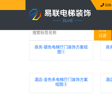
028
搜索标签名称
标签
过滤
商务-银色电梯厅门装饰方案组
商
图①
酒店-金色系电梯厅门装饰方案
酒
组图③