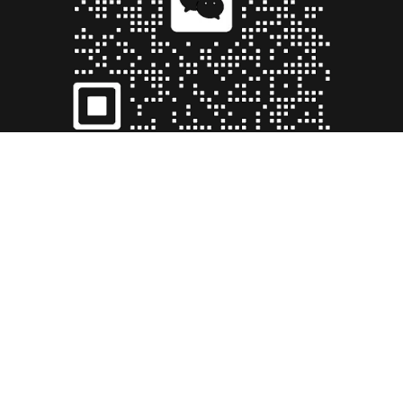
© 2026
易联电梯装饰（成都）有限公司
版权所有
川公网安备 51011402000599号
蜀ICP备17007814
号-1
友情链接:
电梯装饰
搜索
首页