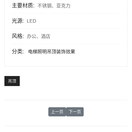
主要材质:
不锈钢、亚克力
光源:
LED
风格:
办公、酒店
分类:
电梯照明吊顶装饰效果
吊顶
上一篇文章: 电梯吊顶设计方案①
下一篇文章： 电梯吊顶设计方案③
上一页
下一页