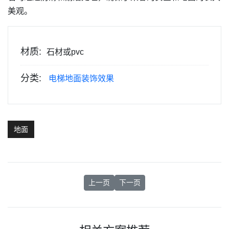
美观。
材质:
石材或pvc
分类:
电梯地面装饰效果
地面
上一篇文章: 圆形拼花-电梯地面设计方案组
下一篇文章： 圆形拼花-电梯地面
上一页
下一页