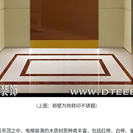
（上图：轿壁为热转印不锈钢）
者吊顶之中，电梯装潢的木质材质种类丰富，包括红榉、白榉、